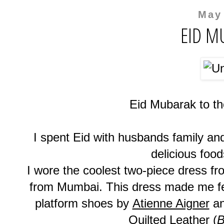
May
EID M
Eid Mubarak to t
I spent Eid with husbands family and 
delicious foo
I wore the coolest two-piece dress fr
from Mumbai. This dress made me feel
platform shoes by
Atienne Aigner
an
Quilted Leather
(
B