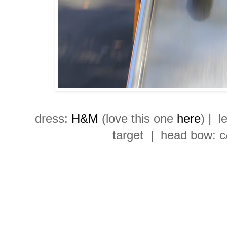
dress:
H&M
(love this one
here
) | l
target | head bow: 